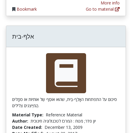
More info
Bookmark
Go to material
אלף-בית
סיכום על התפתחות האָלֶף-בֵּית, שהוּא אוֹסֶף שֶל אוֹתיוֹת אוֹ סמָלים
הַמיַיצגים צלילים.
Material Type:
Reference Material
Author:
יון פדר; מטח : המרכז לטכנולוגיה חינוכית
Date Created:
December 13, 2009