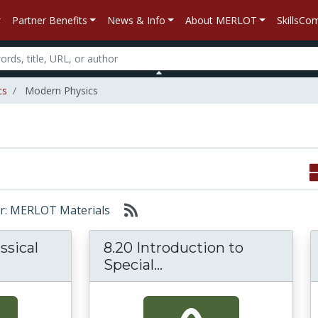
Partner Benefits
News & Info
About MERLOT
SkillsC
cs
Modern Physics
for: MERLOT Materials
assical
8.20 Introduction to
8.20 Introduction to Sp
Special...