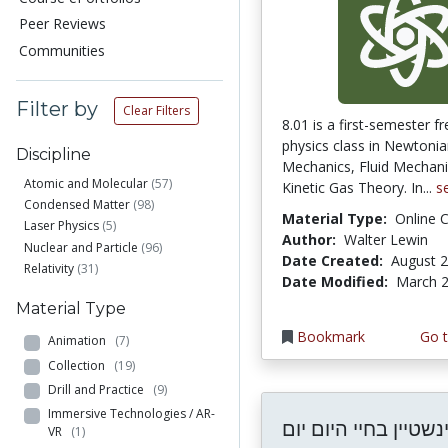
Peer Reviews
Communities
Filter by
Clear Filters
8.01 is a first-semester 
physics class in Newtoni
Discipline
Mechanics, Fluid Mechani
Atomic and Molecular
(57)
Kinetic Gas Theory. In...
s
Condensed Matter
(98)
Material Type:
Online 
Laser Physics
(5)
Author:
Walter Lewin
Nuclear and Particle
(96)
Date Created:
August 2
Relativity
(31)
Date Modified:
March 2
Material Type
Bookmark
Go t
Animation
(7)
Collection
(19)
Drill and Practice
(9)
Immersive Technologies / AR-
נשטיין בחיי היום יום
VR
(1)