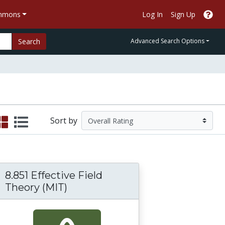
ommons
Log In
Sign Up
Search
Advanced Search Options
Sort by
8.851 Effective Field
ecial Relativity
Theory (MIT)