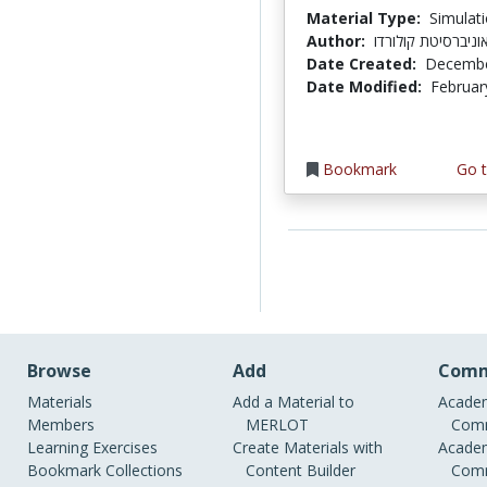
Material Type:
Simulat
Author:
 אוניברסיטת קולורדו
Date Created:
Decembe
Date Modified:
Februar
Bookmark
Go t
Browse
Add
Comm
Materials
Add a Material to
Academ
Members
MERLOT
Comm
Learning Exercises
Create Materials with
Academ
Bookmark Collections
Content Builder
Comm