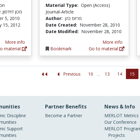
ion
Material Type:
Open (Access)
מכון דוידסון;
Journal-Article
r 5, 2010
Author:
מריוס כהן
y 15, 2012
Date Created:
November 28, 2010
Date Modified:
November 28, 2010
More info
More info
o material
Bookmark
Go to material
10
13
14
15
Previous
...
unities
Partner Benefits
News & Info
ic Discipline
Become a Partner
MERLOT Metrics
unities
Our Conference
ic Support
MERLOT Program
unities
Projects