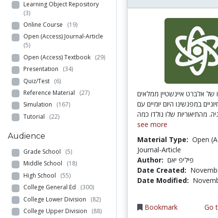
Learning Object Repository
(3)
Online Course
(19)
Open (Access) Journal-Article
(5)
Open (Access) Textbook
(29)
Presentation
(34)
Quiz/Test
(6)
Reference Material
(27)
ו של אלברט איינשטיין ממלאים
וניים במפגשינו היום יומיים עם
Simulation
(167)
Tutorial
(22)
see more
Audience
Material Type:
Open (A
Journal-Article
Grade School
(5)
Author:
פיליפ יאם
Middle School
(18)
Date Created:
Novembe
High School
(55)
Date Modified:
Novemb
College General Ed
(300)
College Lower Division
(82)
Bookmark
Go t
College Upper Division
(88)