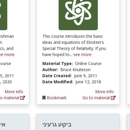
freshman
This course introduces the basic
an
ideas and equations of Einstein's
cs, and
Special Theory of Relativity. If you
ee more
have hoped to...
see more
Course
Material Type:
Online Course
Author:
Bruce Knuteson
5, 2011
Date Created:
June 9, 2011
, 2020
Date Modified:
June 12, 2018
More info
More info
o material
Bookmark
Go to material
ביקוע גרעיני
איי