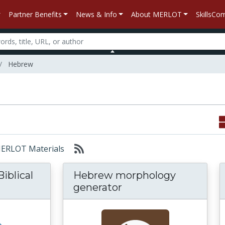
Partner Benefits
News & Info
About MERLOT
SkillsC
Hebrew
 MERLOT Materials
iblical
Hebrew morphology
generator