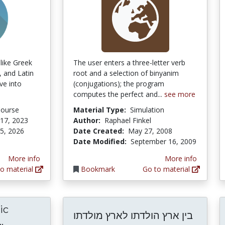
 like Greek
The user enters a three-letter verb
, and Latin
root and a selection of binyanim
ve into
(conjugations); the program
computes the perfect and...
see more
Course
Material Type:
Simulation
17, 2023
Author:
Raphael Finkel
 5, 2026
Date Created:
May 27, 2008
Date Modified:
September 16, 2009
More info
More info
o material
Bookmark
Go to material
ic
בין ארץ הולדתו לארץ מולדתו
Studies in Semitic Vocalisation and Reading 
.