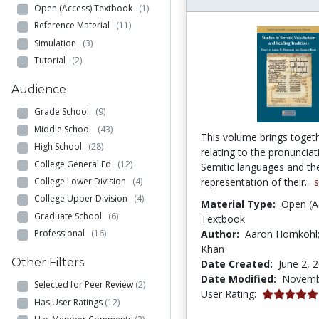
Open (Access) Textbook
(1)
Reference Material
(11)
Simulation
(3)
Tutorial
(2)
Audience
Grade School
(9)
Middle School
(43)
This volume brings toget
High School
(28)
relating to the pronunciat
College General Ed
(12)
Semitic languages and th
College Lower Division
(4)
representation of their...
College Upper Division
(4)
Material Type:
Open (A
Graduate School
(6)
Textbook
Professional
(16)
Author:
Aaron Hornkohl;
Khan
Other Filters
Date Created:
June 2, 
Date Modified:
Novemb
Selected for Peer Review
(2)
5.0 stars
User Rating:
Has User Ratings
(12)