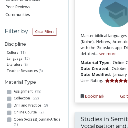
Peer Reviews
Communities
Filter by
Clear Filters
Master biblical languages
(Koine), Hebrew, Aramaic
Discipline
with the Ginoskos app. Di
Culture
(11)
detailed...
see more
Language
(15)
Material Type:
Online 
Literature
(8)
Date Created:
October 
Teacher Resources
(3)
Date Modified:
January
5.0 stars
User Rating:
Material Type
Assignment
(19)
Bookmark
Go t
Collection
(22)
Drill and Practice
(3)
Online Course
(2)
Studies in Semit
Open (Access) Journal-Article
(1)
Vocalisation and..