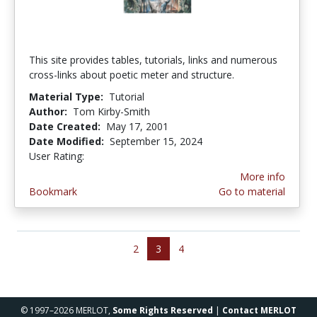
This site provides tables, tutorials, links and numerous
cross-links about poetic meter and structure.
Material Type:
Tutorial
Author:
Tom Kirby-Smith
Date Created:
May 17, 2001
Date Modified:
September 15, 2024
User Rating:
2.0 stars
More info
Bookmark
Go to material
2
3
4
© 1997–2026 MERLOT,
Some Rights Reserved
|
Contact MERLOT