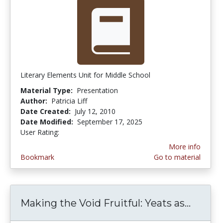
Literary Elements Unit for Middle School
Material Type:
Presentation
Author:
Patricia Liff
Date Created:
July 12, 2010
Date Modified:
September 17, 2025
User Rating:
4.3333335 stars
More info
Bookmark
Go to material
Making the Void Fruitful: Yeats as...
Making