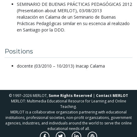
SEMINARIO DE BUENAS PRÁCTICAS PEDAGÓGICAS 2012
(Presentation about MERLOT), 03/08/2013
realización en Calama de un Seminario de Buenas
Prácticas Pedagógicas similar en su escencia al realizado
en Santiago por la DDD.
Positions
docente (03/2010 – 10/2013) Inacap Calama
© 1997–2026 MERLOT,
Some Rights Reserved
|
Contact MERLOT
MERLOT: Multimedia Educational Resource for Learning and Online
Teaching.
MERLOT is a collaborative organization partnering with educational
institutions, professional societies, non-profit organizations, government
agencies, industries, and individuals around the world to serve the online
educational needs of all.