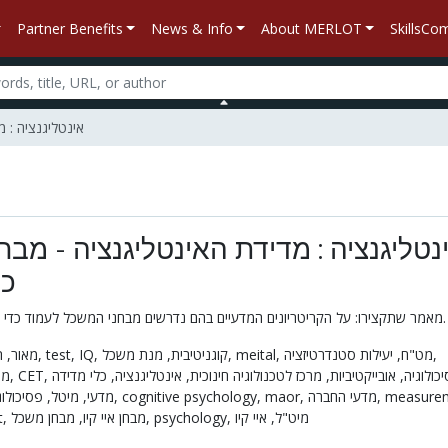
Partner Benefits
News & Info
About MERLOT
SkillsC
אינטליגנציה : מדיד
נטליגנציה : מדידת האינטליגנציה - מב
ככ
מאמר שתקצירו: על הקריטריונים המדעיים בהם נדרשים מבחני המשכל לעמוד כדי שיהוו כלי מדידה מדעי.
מאור,
תקפות,
test,
IQ,
קוגניטיבית,
מנת משכל,
meital,
מט"ח,
יעילות סטנדרטיזציה,
מהימנות,
CET,
כלי מדידה
אינטליגנציה,
מרכז לטכנולוגיה חינוכית,
אובייקטיביות,
יכולוגיה
פסיכולו,
מיטל,
מדעי,
מאו"ר,
cognitive psychology,
maor,
מדעי החברה,
measure
t,
מבחן איי קיו,
מבחן משכל,
psychology,
איי קיו
מיט"ל,