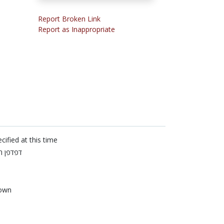
Report Broken Link
Report as Inappropriate
cified at this time
דפדפן ר
own