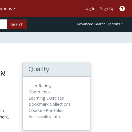
ommons
Log In
Sign Up
Search
Advanced Search Options
Quality
אי
User Rating
Comments
Learning Exercises
Bookmark Collections
Course ePortfolios
פס,
Accessibility Info
ment,