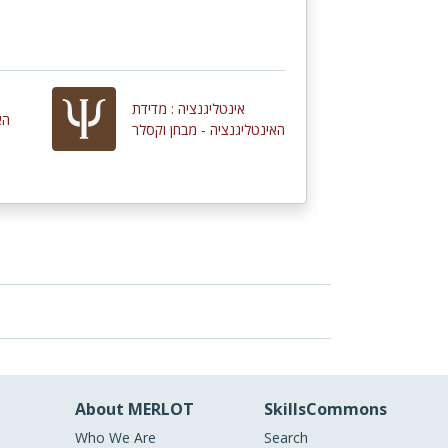
אינטליגנציה : מדידת
הא
האינטליגנציה - מבחן וקסלר
About MERLOT
SkillsCommons
Who We Are
Search