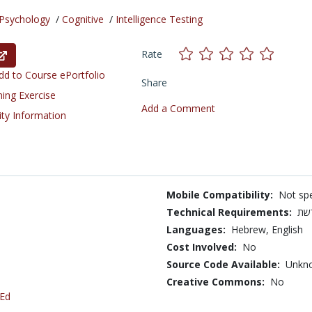
Psychology
/
Cognitive
/
Intelligence Testing
Rate
d to Course ePortfolio
Share
ning Exercise
Add a Comment
ity Information
Mobile Compatibility:
Not spe
Technical Requirements:
שת
Languages:
Hebrew,
English
Cost Involved:
No
Source Code Available:
Unkn
Creative Commons:
No
 Ed