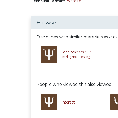
Technical Format:
Website
Browse...
Disciplines with similar materials as
דידה
Social Sciences /
... /
Intelligence Testing
People who viewed this also viewed
Interact