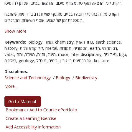
דקות. לכל הרצאה מוקלטת מצורף סיכום ההרצאה בכתב, שניתן להדפיסו.
הקורס מלווה בתרגילי חובה הבנויים מאוסף שאלות רב ברירתיות שהוגבלו
למסגרת זמן של שבוע. אוסף השאלות והתרגילים...
Show More
Keywords:
biology,
מאור,
chemistry,
כדור הארץ,
earth science,
history,
קול קורא ות"ת,
meital,
הסטוריה,
תמורות,
earth,
רב תחומי,
vatat,
מאו"ר,
ות"ת,
מיטל,
ותת,
maor,
inter-disciplinary,
גאולוגיה,
bgu,
ביולוגיה,
geology,
כימיה,
אוניברסיטת בן-גוריון,
מיט"ל,
kol kore
Disciplines:
Science and Technology
/
Biology
/
Biodiversity
More...
Go to Material
Bookmark / Add to Course ePortfolio
Create a Learning Exercise
Add Accessibility Information