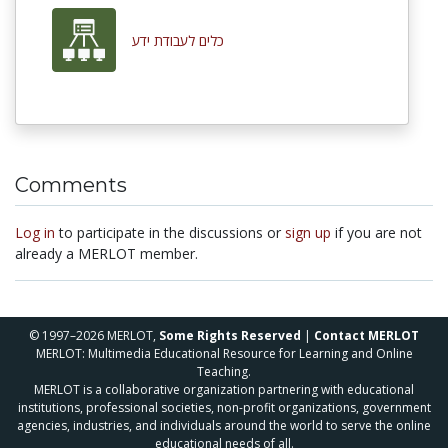
כלים לעבודת ידע
Comments
Log in
to participate in the discussions or
sign up
if you are not
already a MERLOT member.
© 1997–2026 MERLOT,
Some Rights Reserved
|
Contact MERLOT
MERLOT: Multimedia Educational Resource for Learning and Online
Teaching.
MERLOT is a collaborative organization partnering with educational
institutions, professional societies, non-profit organizations, government
agencies, industries, and individuals around the world to serve the online
educational needs of all.