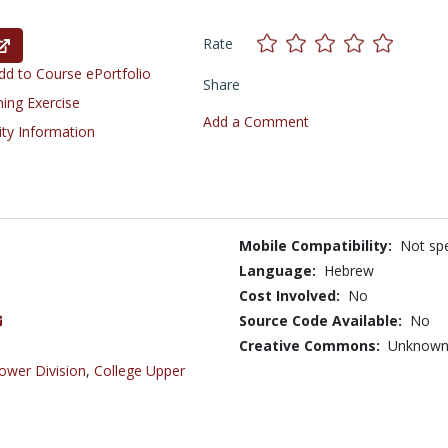
Rate
d to Course ePortfolio
Share
ning Exercise
Add a Comment
ity Information
Mobile Compatibility:
Not spe
Language:
Hebrew
Cost Involved:
No
Source Code Available:
No
Creative Commons:
Unknow
ower Division
,
College Upper