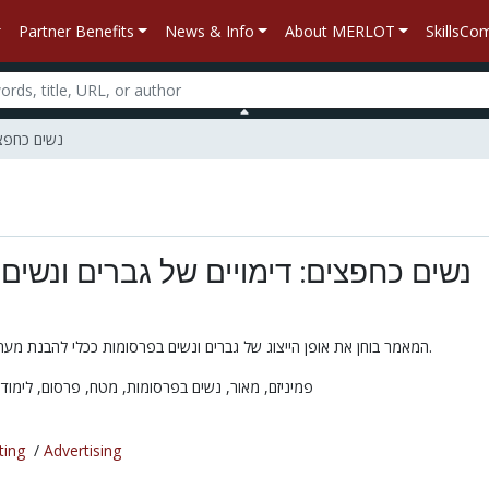
Partner Benefits
News & Info
About MERLOT
SkillsC
נשים כחפצים: 
נשים כחפצים: דימויים של גברים ונשי
המאמר בוחן את אופן הייצוג של גברים ונשים בפרסומות ככלי להבנת מערכת היחסים המגדריים.
פמיניזם,
מאור,
נשים בפרסומות,
מטח,
פרסום,
לימודי
ting
/
Advertising