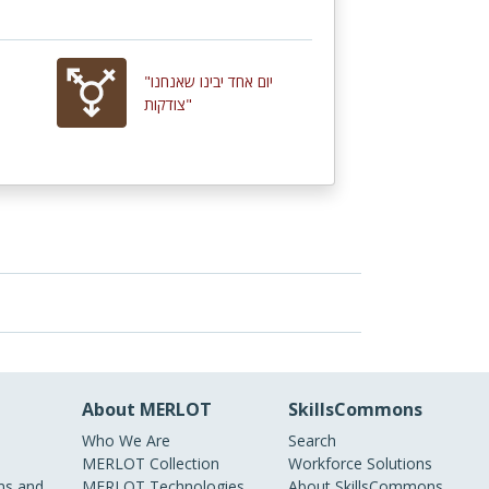
"יום אחד יבינו שאנחנו
צודקות"
About MERLOT
SkillsCommons
Who We Are
Search
MERLOT Collection
Workforce Solutions
s and
MERLOT Technologies
About SkillsCommons