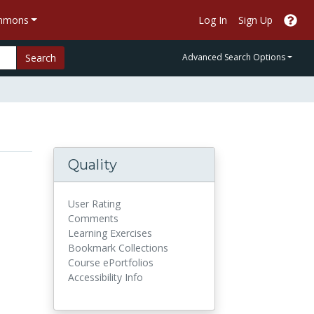
ommons
Log In
Sign Up
Search
Advanced Search Options
Quality
User Rating
Comments
Learning Exercises
Bookmark Collections
Course ePortfolios
Accessibility Info