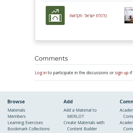
כלכלת ישראל: חקלאות
Comments
Log in
to participate in the discussions or
sign up
if
Browse
Add
Comm
Materials
Add a Material to
Academ
Members
MERLOT
Comm
Learning Exercises
Create Materials with
Academ
Bookmark Collections
Content Builder
Comm