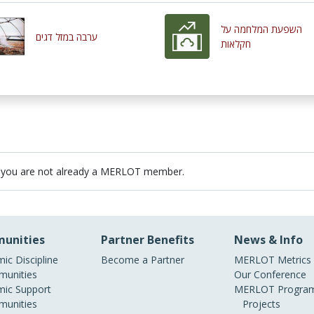
השפעת המלחמה על
ערבה במזל דגים
חקלאות
 you are not already a MERLOT member.
unities
Partner Benefits
News & Info
ic Discipline
Become a Partner
MERLOT Metrics
unities
Our Conference
ic Support
MERLOT Program
unities
Projects