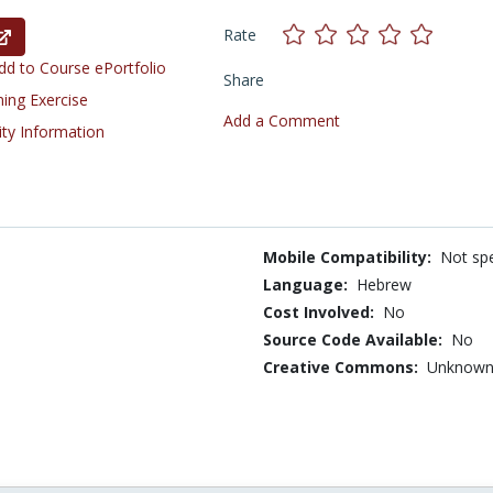
Rate
d to Course ePortfolio
Share
ning Exercise
Add a Comment
ity Information
Mobile Compatibility:
Not spe
Language:
Hebrew
Cost Involved:
No
Source Code Available:
No
Creative Commons:
Unknow