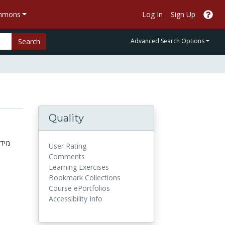
ommons
Log In
Sign Up
Search
Advanced Search Options
Quality
מיד,
User Rating
Comments
Learning Exercises
Bookmark Collections
Course ePortfolios
Accessibility Info