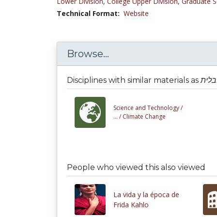
Lower Division
,
College Upper Division
,
Graduate S
Technical Format:
Website
Browse...
Disciplines with similar materials as
בלית
Science and Technology /
... /
Climate Change
People who viewed this also viewed
La vida y la época de
Frida Kahlo