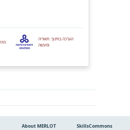
כ
הערכה בחינוך: תאוריה
מהשי
ומעשה
About MERLOT
SkillsCommons