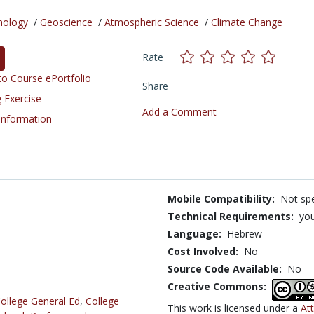
nology
/
Geoscience
/
Atmospheric Science
/
Climate Change
Rate
o Course ePortfolio
Share
 Exercise
Add a Comment
 Information
Mobile Compatibility:
Not spe
Technical Requirements:
yo
Language:
Hebrew
Cost Involved:
No
Source Code Available:
No
Creative Commons:
ollege General Ed
,
College
This work is licensed under a
At