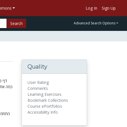
ommons
Log In
Sign Up
Search
Advanced Search Options
Quality
דף מ
User Rating
כמה אחר
Comments
Learning Exercises
Bookmark Collections
Course ePortfolios
Accessibility Info
התחממ,