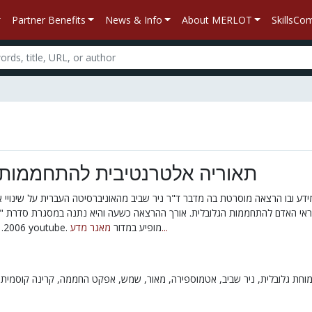
Partner Benefits
News & Info
About MERLOT
SkillsC
תאוריה אלטרנטיבית להתחממות 
ידע ובו הרצאה מוסרטת בה מדבר ד"ר ניר שביב מהאוניברסיטה העברית על שינויי 
אי האדם להתחממות הגלובלית. אורך ההרצאה כשעה והיא נתנה במסגרת סדרת "
מאגר מדע...
2006. הסרטון מקושר לאתר youtube. מופיע במדור
וחת גלובלית
ניר שביב,
אטמוספירה,
מאור,
שמש,
אפקט החממה,
קרינה קוסמי,