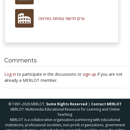
ערים חדשות צומחות באירופה
Comments
Log in
to participate in the discussions or
sign up
if you are not
already a MERLOT member.
© 1997–2026 MERLOT,
Some Rights Reserved
|
Contact MERLOT
MERLOT: Multimedia Educational Resource for Learning and Online
Teaching.
MERLOT is a collaborative organization partnering with educational
institutions, professional societies, non-profit organizations, government