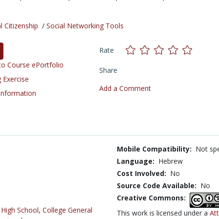
l Citizenship
/
Social Networking Tools
Rate
o Course ePortfolio
Share
 Exercise
Add a Comment
 Information
Mobile Compatibility:
Not spe
Language:
Hebrew
Cost Involved:
No
Source Code Available:
No
Creative Commons:
,
High School
,
College General
This work is licensed under a
At