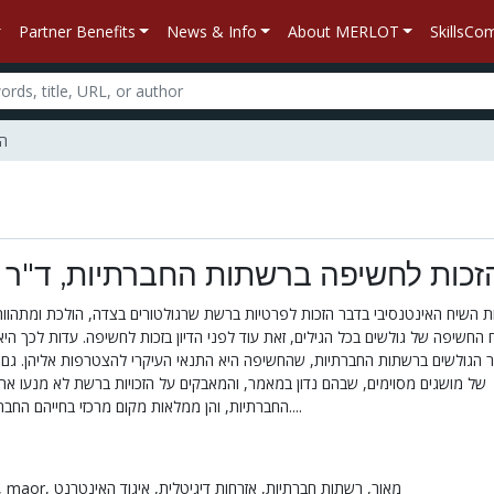
Partner Benefits
News & Info
About MERLOT
SkillsC
הז
זכות לחשיפה ברשתות החברתיות, ד"ר 
ת השיח האינטנסיבי בדבר הזכות לפרטיות ברשת שרגולטורים בצדה, הולכת ומתהוו
ח החשיפה של גולשים בכל הגילים, זאת עוד לפני הדיון בזכות לחשיפה. עדות לכך ה
הגולשים ברשתות החברתיות, שהחשיפה היא התנאי העיקרי להצטרפות אליהן. גם
של מושגים מסוימים, שבהם נדון במאמר, והמאבקים על הזכויות ברשת לא מנעו א
החברתיות, והן ממלאות מקום מרכזי בחייהם החברתיים של גולשים רבים....
מאו",
maor,
איגוד האינטרנט
אזרחות דיגיטלית,
רשתות חברתיות,
מאור,