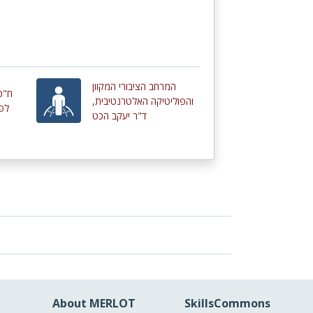
המרחב הציבורי המקוון
ח"כ 
והפוליטיקה האלטרנטיבית,
לפ
ד"ר יעקב הכט
About MERLOT
SkillsCommons