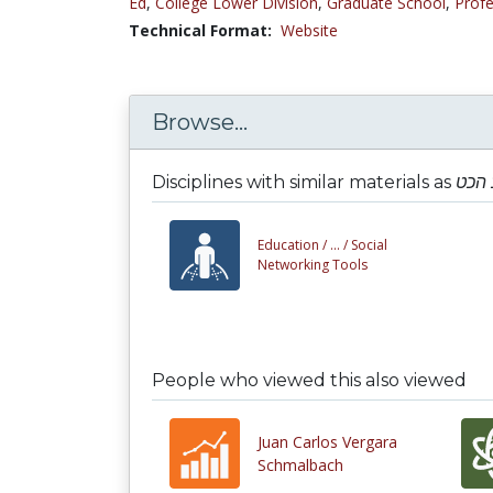
Ed
,
College Lower Division
,
Graduate School
,
Profe
Technical Format:
Website
Browse...
Disciplines with similar materials as
 הכט
Education /
... /
Social
Networking Tools
People who viewed this also viewed
Juan Carlos Vergara
Schmalbach