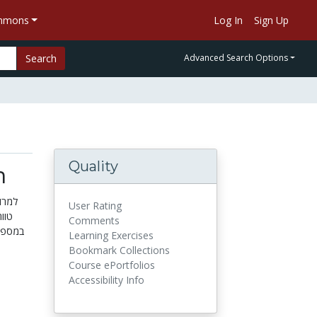
ommons
Log In
Sign Up
Search
Advanced Search Options
Quality
ה
למרו
User Rating
טוו
Comments
במספר 
Learning Exercises
Bookmark Collections
Course ePortfolios
Accessibility Info