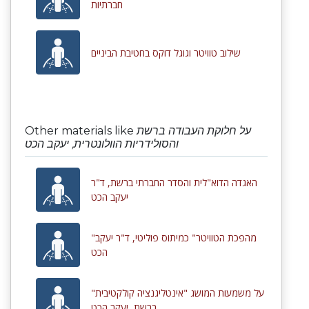
חברתיות
שילוב טוויטר וגוגל דוקס בחטיבת הביניים
Other materials like
על חלוקת העבודה ברשת
והסולידריות הוולונטרית, יעקב הכט
האגדה הדוא"לית והסדר החברתי ברשת, ד"ר
יעקב הכט
"מהפכת הטוויטר" כמיתוס פוליטי, ד"ר יעקב
הכט
על משמעות המושג "אינטליגנציה קולקטיבית"
ברשת, יעקב הכט