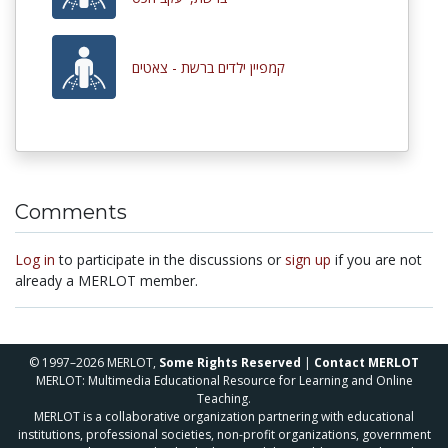
קמפיין ילדים ברשת - צאטים
Comments
Log in
to participate in the discussions or
sign up
if you are not
already a MERLOT member.
© 1997–2026 MERLOT,
Some Rights Reserved
|
Contact MERLOT
MERLOT: Multimedia Educational Resource for Learning and Online
Teaching.
MERLOT is a collaborative organization partnering with educational
institutions, professional societies, non-profit organizations, government