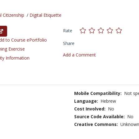
l Citizenship
/
Digital Etiquette
Rate
d to Course ePortfolio
Share
ning Exercise
Add a Comment
ity Information
Mobile Compatibility:
Not spe
Language:
Hebrew
Cost Involved:
No
Source Code Available:
No
Creative Commons:
Unknow