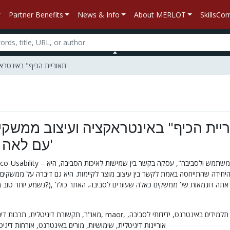
Partner Benefits
News & Info
About MERLOT
SkillsC
Material Detail: "תאוריית הכיף" באינטראקציה ועיצוב ממשקים ירוקים, עם לאה אהרונוביץ'
עם לאה אהרונוביץ'
היחידה שהתייחסה באמת לקשר בין עיצוב מוצר לקיימות. היא גם דיברה על ממש – fu
תקשורת דיגיטלית,
מאו"ר,
תרבות דיגיטלית,
maor,
ידידותי לסביבה,
תלמידים באינטרנט,
אוריינות דיגיטלית,
שימושיות,
מורים באינטרנט,
אזרחות דיגי,