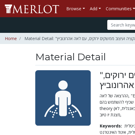
Browse
Add
Communities
Home
Material Detail
"תאוריית הכיף" באינטראקציה ועיצוב ממשקים ירוקים,
ההרצאה של לאה, "Eco-Usability – ידידותי למשתמש ולסביבה", עסקה בקשר בין שמישות לאיכות הסביבה, היא
קים שכיף להשתמש בהם
theory (נשמע יותר טוב באנגלית, לא?), והראתה דוגמאות של ממשקים כאלה שעוזרים לסביבה. האתר כולל
מצגת יו טיוב,
Keywords:
טלית
איגוד האינטרנט