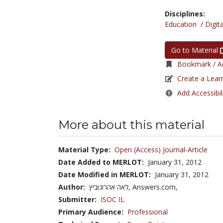
Disciplines:
Education
/
Digita
Go to Material
Bookmark / Ad
Create a Lear
Add Accessibil
More about this material
Material Type:
Open (Access) Journal-Article
Date Added to MERLOT:
January 31, 2012
Date Modified in MERLOT:
January 31, 2012
Author:
לאה אהרונוביץ, Answers.com,
Submitter:
ISOC IL
Primary Audience:
Professional