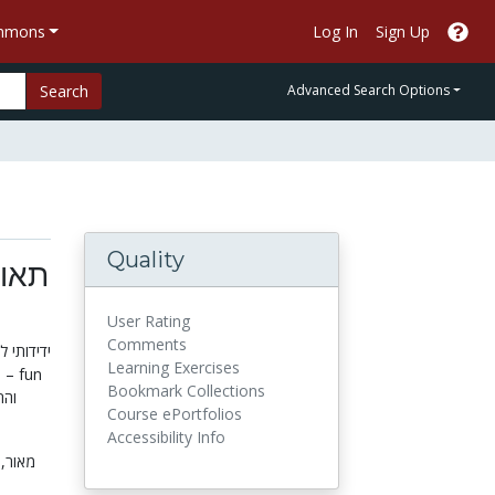
ommons
Log In
Sign Up
Search
Advanced Search Options
Quality
User Rating
Comments
Learning Exercises
n
Bookmark Collections
Course ePortfolios
Accessibility Info
מאור,