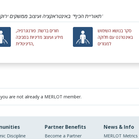
"תאוריית הכיף" באינטראקציה ועיצוב ממשקים ירוקים, עם לאה אהרונוביץ'
סקר בנושא השימוש
חורים ברשת: פורנוגרפיה,
באינטרנט עם חלוקה
מידע ועיצוב מדיניות בסביבה
למגזרים
הדיגיטלית,
 you are not already a MERLOT member.
unities
Partner Benefits
News & Info
ic Discipline
Become a Partner
MERLOT Metrics