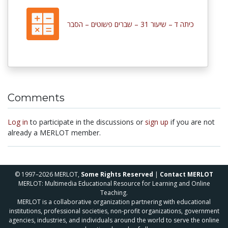
כיתה ד – שיעור 31 – שברים פשוטים – הסבר
Comments
Log in
to participate in the discussions or
sign up
if you are not
already a MERLOT member.
© 1997–2026 MERLOT,
Some Rights Reserved
|
Contact MERLOT
MERLOT: Multimedia Educational Resource for Learning and Online
Teaching.
MERLOT is a collaborative organization partnering with educational
institutions, professional societies, non-profit organizations, government
agencies, industries, and individuals around the world to serve the online