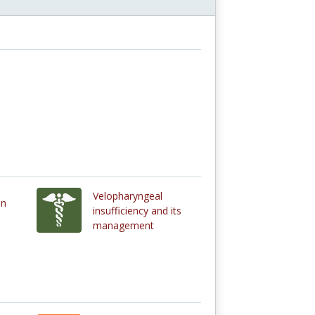
Velopharyngeal
an
insufficiency and its
management