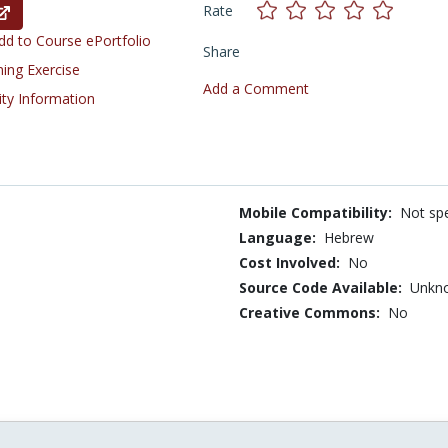
Rate
d to Course ePortfolio
Share
ning Exercise
Add a Comment
ity Information
Mobile Compatibility:
Not spe
Language:
Hebrew
Cost Involved:
No
Source Code Available:
Unkn
Creative Commons:
No