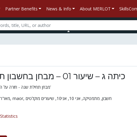
Partner Benefits
News & Info
About MERLOT
SkillsC
כיתה ג – שיעור 01 – מבחן בחשבון תחילת שנה
מבחן תחילת שנה - חזרה על החומר שנלמדבכיתה א'
מאו",
מאור,
maor,
שיעורים מוקלטים
אני10,
אני 10,
מתמטיקה,
חשבון,
tatistics