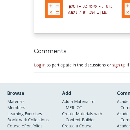
כיתה ג – שיעור 02 – המשך
מבחן בחשבון תחילת שנה
Comments
Log in
to participate in the discussions or
sign up
if
Browse
Add
Comm
Materials
Add a Material to
Academ
Members
MERLOT
Comm
Learning Exercises
Create Materials with
Academ
Bookmark Collections
Content Builder
Comm
Course ePortfolios
Create a Course
Academ