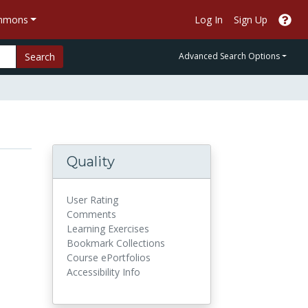
ommons
Log In
Sign Up
Search
Advanced Search Options
Quality
User Rating
Comments
Learning Exercises
Bookmark Collections
Course ePortfolios
Accessibility Info