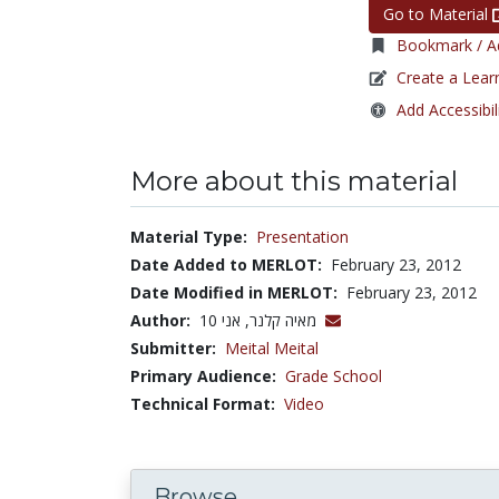
Go to Material
Bookmark / Ad
Create a Lear
Add Accessibil
More about this material
Material Type:
Presentation
Date Added to MERLOT:
February 23, 2012
Date Modified in MERLOT:
February 23, 2012
Author:
מאיה קלנר, אני 10
Submitter:
Meital Meital
Primary Audience:
Grade School
Technical Format:
Video
Browse...