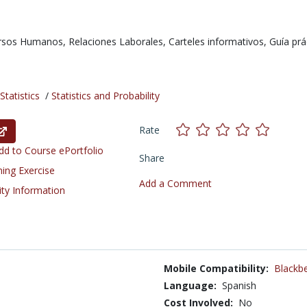
rsos Humanos,
Relaciones Laborales,
Carteles informativos,
Guía prá
tatistics
/
Statistics and Probability
Rate
d to Course ePortfolio
Share
ning Exercise
Add a Comment
ity Information
Mobile Compatibility:
Blackbe
Language:
Spanish
Cost Involved:
No