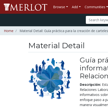
Browse
Add
Communities
Home
Material Detail: Guía práctica para la creación de carte
Material Detail
Guía prá
informat
Relacio
Descripción:
Esta
Relaciones Labora
informativos sobre
enfoque paso a pa
manera visualmente