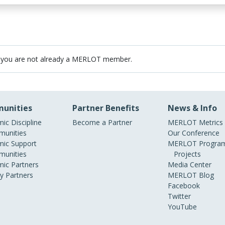
 you are not already a MERLOT member.
unities
Partner Benefits
News & Info
ic Discipline
Become a Partner
MERLOT Metrics
unities
Our Conference
ic Support
MERLOT Program
unities
Projects
ic Partners
Media Center
ry Partners
MERLOT Blog
Facebook
Twitter
YouTube