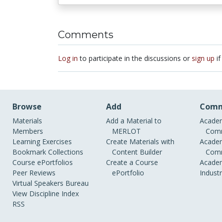
Comments
Log in
to participate in the discussions or
sign up
if
Browse
Add
Comm
Materials
Add a Material to
Academ
Members
MERLOT
Comm
Learning Exercises
Create Materials with
Academ
Bookmark Collections
Content Builder
Comm
Course ePortfolios
Create a Course
Academ
Peer Reviews
ePortfolio
Indust
Virtual Speakers Bureau
View Discipline Index
RSS