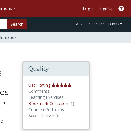
ommons
Log In
Sign Up
Search
Advanced Search Options
s Humanos
Quality
s
User Rating
os
Comments
Learning Exercises
 en
Bookmark Collections
Bookmark Collection
(1)
es
Course ePortfolios
Accessibility Info
de