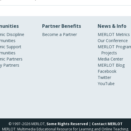
unities
Partner Benefits
News & Info
ic Discipline
Become a Partner
MERLOT Metrics
unities
Our Conference
ic Support
MERLOT Program
unities
Projects
ic Partners
Media Center
ry Partners
MERLOT Blog
Facebook
Twitter
YouTube
© 1997–2026 MERLOT,
Some Rights Reserved
|
Contact MERLOT
MERLOT: Multimedia Educational Resource for Learning and Online Teaching.