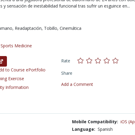
s y sensación de inestabilidad funcional tras sufrir un esguince en...
nmano,
Readaptación,
Tobillo,
Cinemática
/
Sports Medicine
Rate
d to Course ePortfolio
Share
ning Exercise
Add a Comment
ity Information
Mobile Compatibility:
iOS (Ap
Language:
Spanish