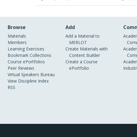
Browse
Add
Comm
Materials
Add a Material to
Academ
Members
MERLOT
Comm
Learning Exercises
Create Materials with
Academ
Bookmark Collections
Content Builder
Comm
Course ePortfolios
Create a Course
Academ
Peer Reviews
ePortfolio
Indust
Virtual Speakers Bureau
View Discipline Index
RSS