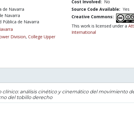
Cost Involved:
No
a de Navarra
Source Code Available:
Yes
 de Navarra
Creative Commons:
d Pública de Navarra
This work is licensed under a
At
Navarra
International
ower Division
,
College Upper
 clínico: análisis cinético y cinemático del movimiento
rno del tobillo derecho