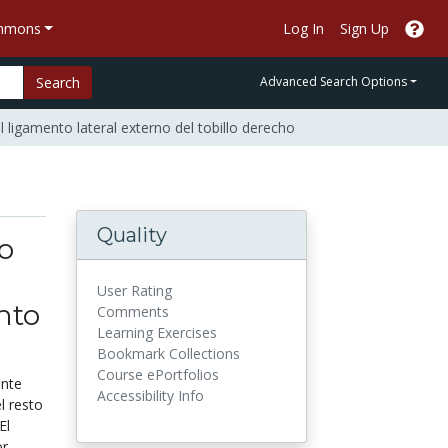
ommons
Log In
Sign Up
Search
Advanced Search Options
 ligamento lateral externo del tobillo derecho
Quality
co
User Rating
nto
Comments
Learning Exercises
Bookmark Collections
Course ePortfolios
ante
Accessibility Info
l resto
El
or