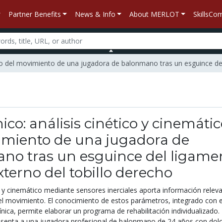
Partner Benefits
News & Info
About MERLOT
SkillsC
tico del movimiento de una jugadora de balonmano tras un esguince del
nico: análisis cinético y cinemáti
imiento de una jugadora de
no tras un esguince del ligame
externo del tobillo derecho
co y cinemático mediante sensores inerciales aporta información relev
del movimiento. El conocimiento de estos parámetros, integrado con e
línica, permite elaborar un programa de rehabilitación individualizado. 
esenta a una jugadora profesional de balonmano de 24 años con dol