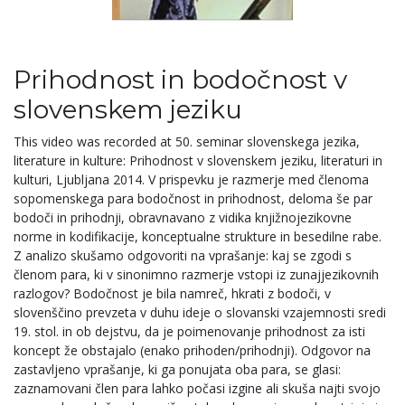
Prihodnost in bodočnost v
slovenskem jeziku
This video was recorded at 50. seminar slovenskega jezika,
literature in kulture: Prihodnost v slovenskem jeziku, literaturi in
kulturi, Ljubljana 2014. V prispevku je razmerje med členoma
sopomenskega para bodočnost in prihodnost, deloma še par
bodoči in prihod­nji, obravnavano z vidika knjižnojezikovne
norme in kodifikacije, konceptualne strukture in besedilne rabe.
Z analizo skušamo odgovoriti na vprašanje: kaj se zgodi s
členom para, ki v sinonimno razmerje vstopi iz zunajjezikovnih
razlogov? Bodočnost je bila namreč, hkrati z bodoči, v
slovenščino prevzeta v duhu ideje o slovanski vzajemnosti sredi
19. stol. in ob dejstvu, da je poimenovanje prihodnost za isti
koncept že obstajalo (enako prihoden/prihodnji). Odgovor na
zastavljeno vprašanje, ki ga ponujata oba para, se glasi:
zaznamovani člen para lahko počasi izgine ali skuša najti svojo