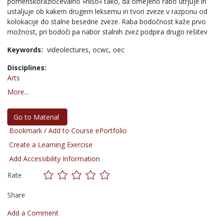
pomenskorazločevalno »nišo« tako, da omejeno rabo utrjuje in
ustaljuje ob kakem drugem leksemu in tvori zveze v razponu od
kolokacije do stalne besedne zveze. Raba bodočnost kaže prvo
možnost, pri bodoči pa nabor stalnih zvez podpira drugo rešitev
Keywords:
videolectures,
ocwc,
oec
Disciplines:
Arts
More...
Go to Material
Bookmark / Add to Course ePortfolio
Create a Learning Exercise
Add Accessibility Information
Rate
Share
Add a Comment