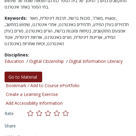
מתוקשבים במערך החינוך של בית הספר כמו גם תוצאות שונות של שימווש
בתי הספר באתר אינטרנט.
Keywords:
תרבות דיגיטלית,
סכנות ברשת,
מאו"ר,
מאור,
maor,
תלמידים בעידן המידע,
תלמידים באינטרנט,
אתרי אינטרנט,
שימוש במחשב,
אמצעים מתוקשבים,
בטיחות ומוגנות ברשת,
הורים באינטרנט,
מורים בעידן
המידע,
אוריינות דיגיטלית,
מורים באינטרנט,
אזרחות דיגיטלית,
איגוד
האינטרנט,
זכויות ואחריות באינטרנט
Disciplines:
Education
/
Digital Citizenship
/
Digital Information Literacy
Go to Material
Bookmark / Add to Course ePortfolio
Create a Learning Exercise
Add Accessibility Information
Rate
Share