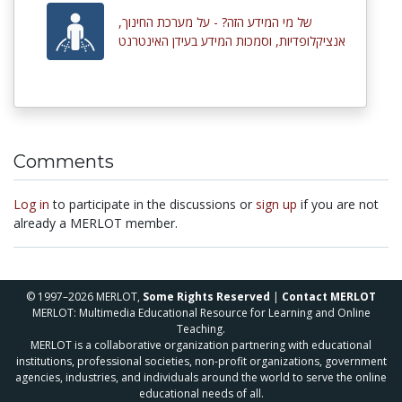
של מי המידע הזה? - על מערכת החינוך,
אנציקלופדיות, וסמכות המידע בעידן האינטרנט
Comments
Log in
to participate in the discussions or
sign up
if you are not
already a MERLOT member.
© 1997–2026 MERLOT,
Some Rights Reserved
|
Contact MERLOT
MERLOT: Multimedia Educational Resource for Learning and Online
Teaching.
MERLOT is a collaborative organization partnering with educational
institutions, professional societies, non-profit organizations, government
agencies, industries, and individuals around the world to serve the online
educational needs of all.