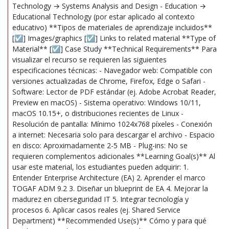
Technology → Systems Analysis and Design - Education →
Educational Technology (por estar aplicado al contexto
educativo) **Tipos de materiales de aprendizaje incluidos**
[☑] Images/graphics [☑] Links to related material **Type of
Material** [☑] Case Study **Technical Requirements** Para
visualizar el recurso se requieren las siguientes
especificaciones técnicas: - Navegador web: Compatible con
versiones actualizadas de Chrome, Firefox, Edge o Safari -
Software: Lector de PDF estándar (ej. Adobe Acrobat Reader,
Preview en macOS) - Sistema operativo: Windows 10/11,
macOS 10.15+, o distribuciones recientes de Linux -
Resolución de pantalla: Mínimo 1024x768 píxeles - Conexión
a internet: Necesaria solo para descargar el archivo - Espacio
en disco: Aproximadamente 2-5 MB - Plug-ins: No se
requieren complementos adicionales **Learning Goal(s)** Al
usar este material, los estudiantes pueden adquirir: 1.
Entender Enterprise Architecture (EA) 2. Aprender el marco
TOGAF ADM 9.2 3. Diseñar un blueprint de EA 4. Mejorar la
madurez en ciberseguridad IT 5. Integrar tecnología y
procesos 6. Aplicar casos reales (ej. Shared Service
Department) **Recommended Use(s)** Cómo y para qué