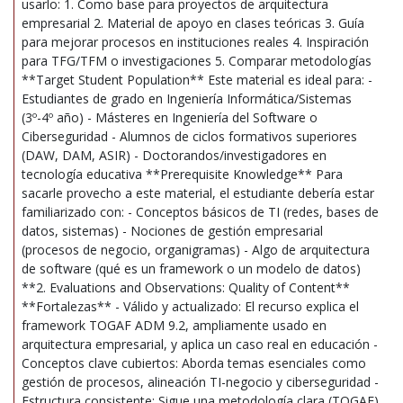
usarlo: 1. Como base para proyectos de arquitectura
empresarial 2. Material de apoyo en clases teóricas 3. Guía
para mejorar procesos en instituciones reales 4. Inspiración
para TFG/TFM o investigaciones 5. Comparar metodologías
**Target Student Population** Este material es ideal para: -
Estudiantes de grado en Ingeniería Informática/Sistemas
(3º-4º año) - Másteres en Ingeniería del Software o
Ciberseguridad - Alumnos de ciclos formativos superiores
(DAW, DAM, ASIR) - Doctorandos/investigadores en
tecnología educativa **Prerequisite Knowledge** Para
sacarle provecho a este material, el estudiante debería estar
familiarizado con: - Conceptos básicos de TI (redes, bases de
datos, sistemas) - Nociones de gestión empresarial
(procesos de negocio, organigramas) - Algo de arquitectura
de software (qué es un framework o un modelo de datos)
**2. Evaluations and Observations: Quality of Content**
**Fortalezas** - Válido y actualizado: El recurso explica el
framework TOGAF ADM 9.2, ampliamente usado en
arquitectura empresarial, y aplica un caso real en educación -
Conceptos clave cubiertos: Aborda temas esenciales como
gestión de procesos, alineación TI-negocio y ciberseguridad -
Estructura consistente: Sigue una metodología clara (TOGAF)