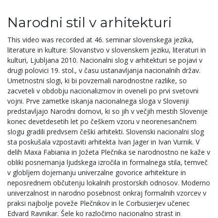
Narodni stil v arhitekturi
This video was recorded at 46. seminar slovenskega jezika,
literature in kulture: Slovanstvo v slovenskem jeziku, literaturi in
kulturi, Ljubljana 2010. Nacionalni slog v arhitekturi se pojavi v
drugi polovici 19. stol., v času ustanavljanja nacionalnih držav.
Umetnostni slogi, ki bi povzemali narodnostne razlike, so
zacveteli v obdobju nacionalizmov in oveneli po prvi svetovni
vojni. Prve zametke iskanja nacionalnega sloga v Sloveniji
predstavljajo Narodni domovi, ki so jih v večjih mestih Slovenije
konec devetdesetih let po češkem vzoru v neorenesančnem
slogu gradili predvsem češki arhitekti. Slovenski nacionalni slog
sta poskušala vzpostaviti arhitekta Ivan Jager in Ivan Vurnik. V
delih Maxa Fabiania in Jožeta Plečnika se narodnostno ne kaže v
obliki posnemanja ljudskega izročila in formalnega stila, temveč
v globljem dojemanju univerzalne govorice arhitekture in
neposrednem občutenju lokalnih prostorskih odnosov. Moderno
univerzalnost in narodno posebnost onkraj formalnih vzorcev v
praksi najbolje poveže Plečnikov in le Corbusierjev učenec
Edvard Ravnikar. Šele ko razločimo nacionalno strast in