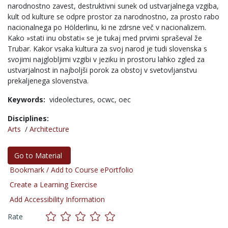
narodnostno zavest, destruktivni sunek od ustvarjalnega vzgiba,
kult od kulture se odpre prostor za narodnostno, za prosto rabo
nacionalnega po Hölderlinu, ki ne zdrsne več v nacionalizem.
Kako »stati inu obstati« se je tukaj med prvimi spraševal že
Trubar. Kakor vsaka kultura za svoj narod je tudi slovenska s
svojimi najglobljimi vzgibi v jeziku in prostoru lahko zgled za
ustvarjalnost in najboljši porok za obstoj v svetovljanstvu
prekaljenega slovenstva.
Keywords:
videolectures,
ocwc,
oec
Disciplines:
Arts
/
Architecture
Go to Material
Bookmark / Add to Course ePortfolio
Create a Learning Exercise
Add Accessibility Information
Rate