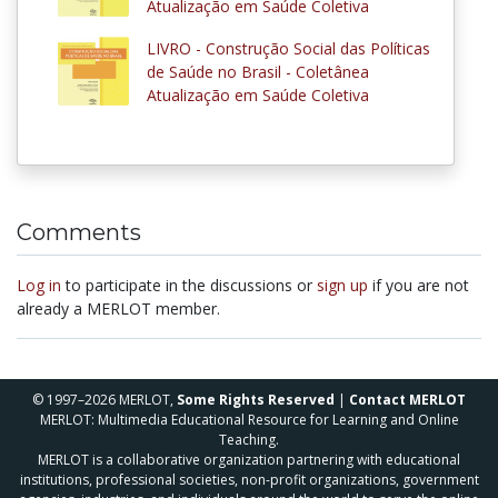
Atualização em Saúde Coletiva
LIVRO - Construção Social das Políticas
de Saúde no Brasil - Coletânea
Atualização em Saúde Coletiva
Comments
Log in
to participate in the discussions or
sign up
if you are not
already a MERLOT member.
© 1997–2026 MERLOT,
Some Rights Reserved
|
Contact MERLOT
MERLOT: Multimedia Educational Resource for Learning and Online
Teaching.
MERLOT is a collaborative organization partnering with educational
institutions, professional societies, non-profit organizations, government